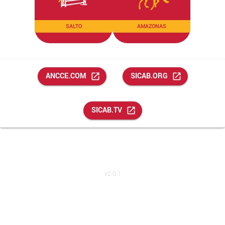
SALTO
AMAZONAS
ANCCE.COM
SICAB.ORG
SICAB.TV
ANCCE Real Asociación Nacional de Criadores de Caballos de Pura Raza
Española
© ANCCE
2026
v
2.0.1