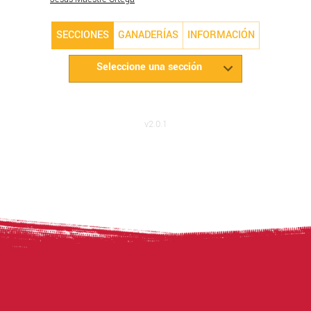
SECCIONES
GANADERÍAS
INFORMACIÓN
Seleccione una sección
ANCCE Real Asociación Nacional de Criadores de Caballos de Pura Raza
Española
© ANCCE
2026
v
2.0.1